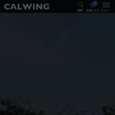
0
®
®
検索
お気に入り
メニュー