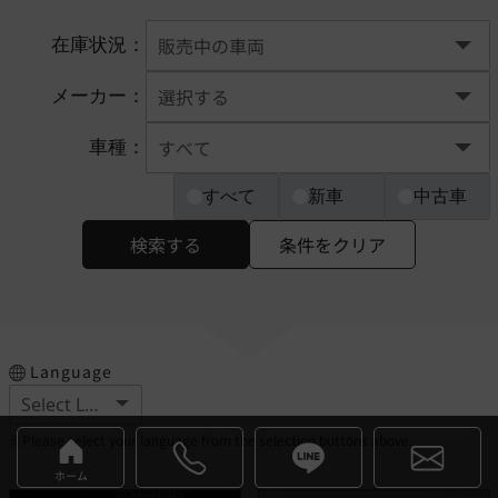
在庫状況：
メーカー：
車種：
すべて
新車
中古車
検索する
条件をクリア
Language
※Please select your language from the selection buttons above.
ホーム