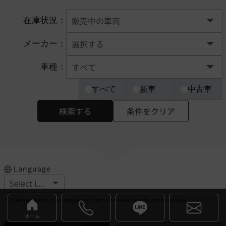
在庫状況：
メーカー：
車種：
すべて
新車
中古車
検索する
条件をクリア
Language
※Please select your language from the selection buttons above.
ホーム