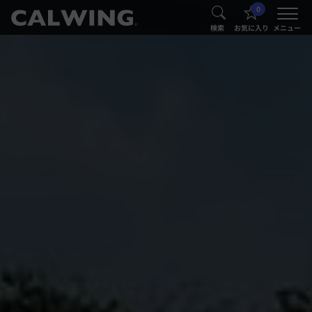
0
®
®
検索
お気に入り
メニュー