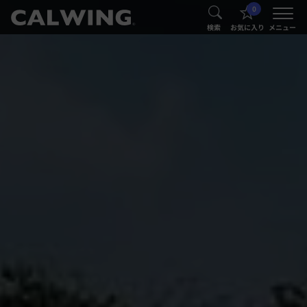
0
®
®
検索
お気に入り
メニュー