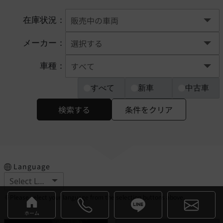
在庫状況：
メーカー：
車種：
すべて
新車
中古車
検索する
条件をクリア
Language
※Please select your language from the selection buttons above.
ホーム