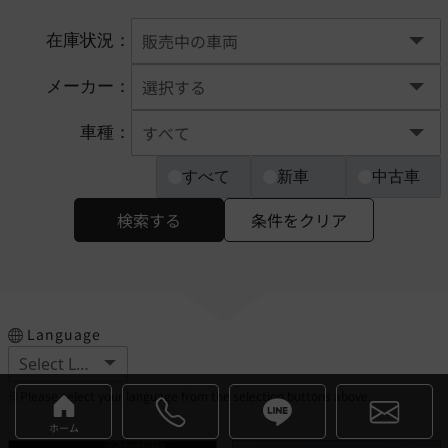
在庫状況：
メーカー：
車種：
すべて
新車
中古車
検索する
条件をクリア
Language
※Please select your language from the selection buttons above.
ホーム