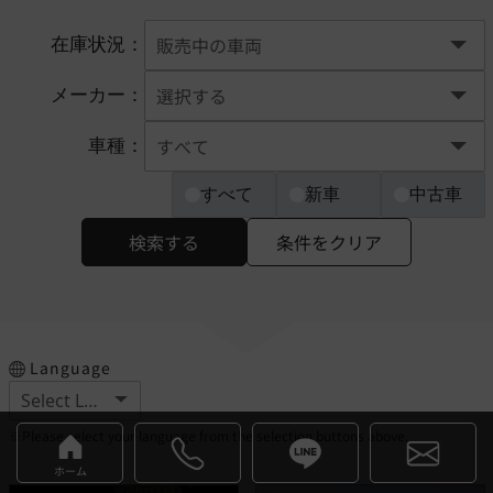
在庫状況：
メーカー：
車種：
すべて
新車
中古車
検索する
条件をクリア
Language
※Please select your language from the selection buttons above.
ホーム