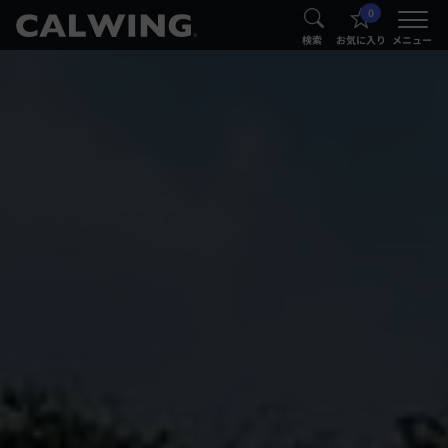
0
®
®
検索
お気に入り
メニュー