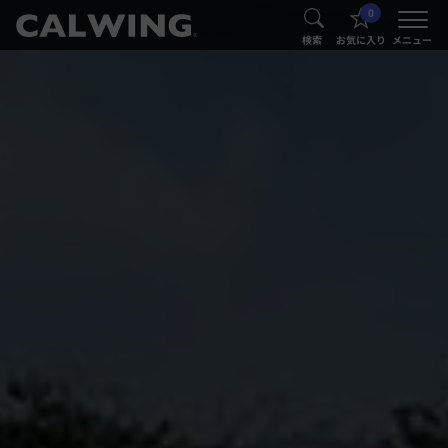
0
®
®
検索
お気に入り
メニュー