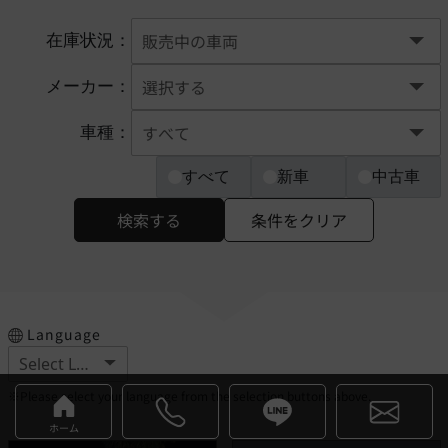
在庫状況：
メーカー：
車種：
すべて
新車
中古車
検索する
条件をクリア
Language
※Please select your language from the selection buttons above.
ホーム