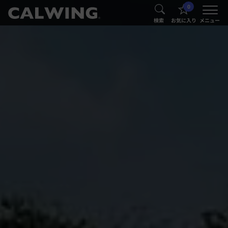
0
®
®
検索
お気に入り
メニュー