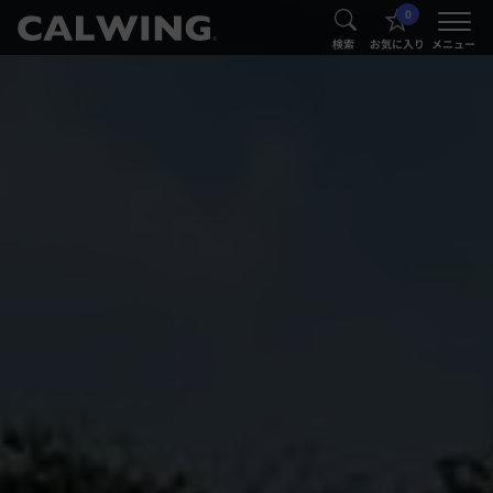
0
®
®
検索
お気に入り
メニュー