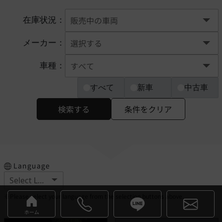
在庫状況：
メーカー：
車種：
すべて
新車
中古車
検索する
条件をクリア
Language
※Please select your language from the selection buttons above.
ホーム