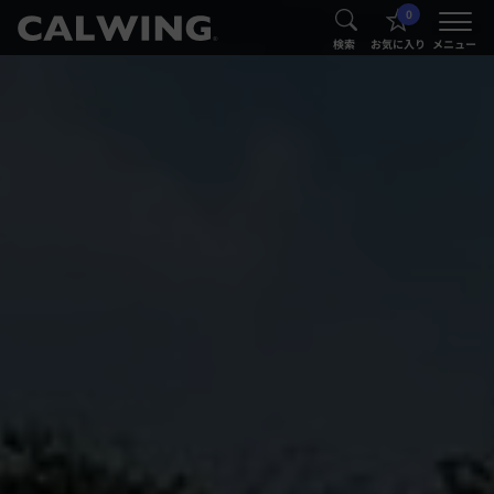
0
®
®
検索
お気に入り
メニュー