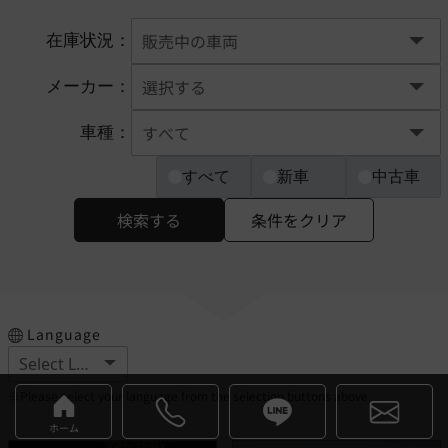
在庫状況：
メーカー：
車種：
すべて
新車
中古車
検索する
条件をクリア
Language
※Please select your language from the selection buttons above.
ホーム