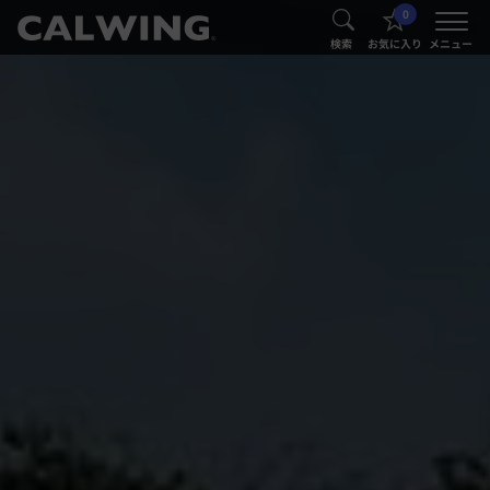
0
®
®
検索
お気に入り
メニュー