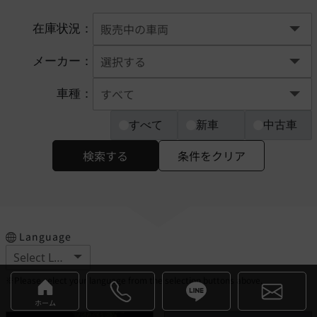
在庫状況：
メーカー：
車種：
すべて
新車
中古車
検索する
条件をクリア
Language
※Please select your language from the selection buttons above.
ホーム