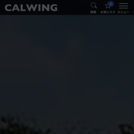
0
®
®
検索
お気に入り
メニュー