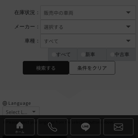
在庫状況：
メーカー：
車種：
すべて
新車
中古車
検索する
条件をクリア
Language
※Please select your language from the selection buttons above.
ホーム