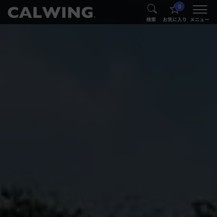
0
®
®
検索
お気に入り
メニュー