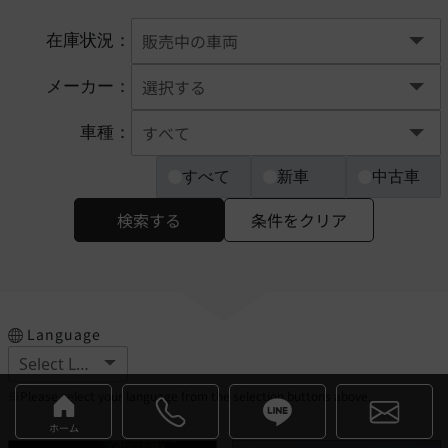
在庫状況：
メーカー：
車種：
すべて
新車
中古車
検索する
条件をクリア
Language
※Please select your language from the selection buttons above.
ホーム