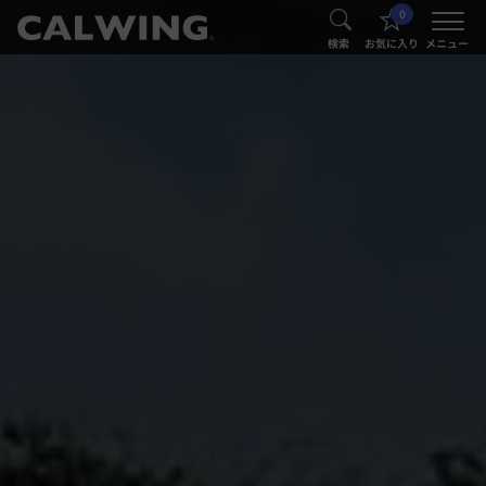
0
®
®
検索
お気に入り
メニュー