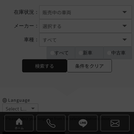
在庫状況：
メーカー：
車種：
すべて
新車
中古車
検索する
条件をクリア
Language
※Please select your language from the selection buttons above.
ホーム