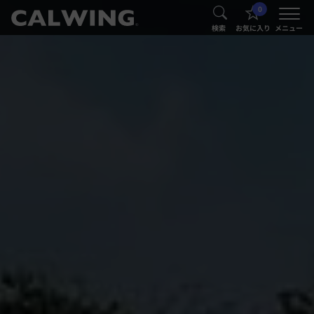
0
®
®
検索
お気に入り
メニュー