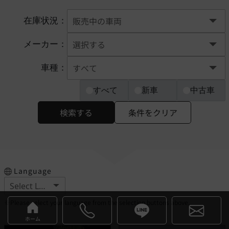
在庫状況：
メーカー：
車種：
すべて
新車
中古車
検索する
条件をクリア
Language
※Please select your language from the selection buttons above.
ホーム