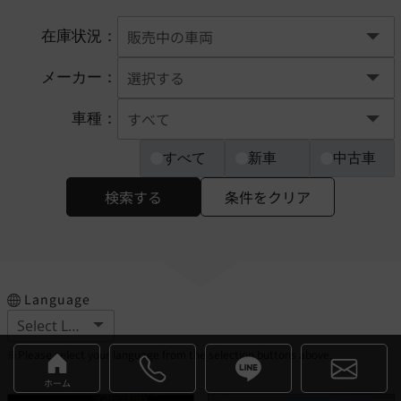
在庫状況：
メーカー：
車種：
すべて
新車
中古車
検索する
条件をクリア
Language
※Please select your language from the selection buttons above.
ホーム