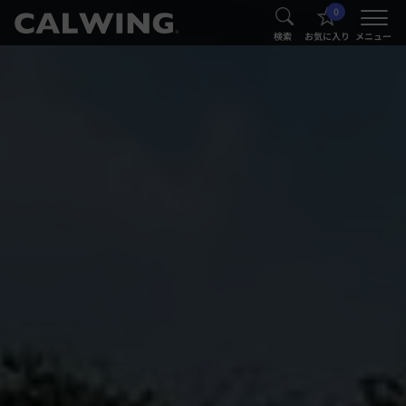
0
®
®
検索
お気に入り
メニュー