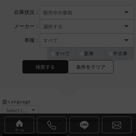
在庫状況：
メーカー：
車種：
すべて
新車
中古車
検索する
条件をクリア
Language
※Please select your language from the selection buttons above.
ホーム