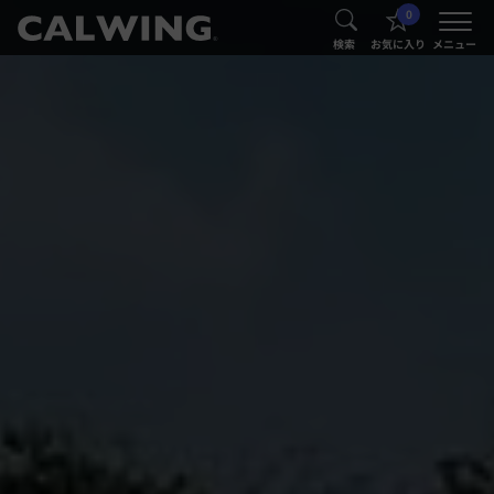
0
®
®
検索
お気に入り
メニュー