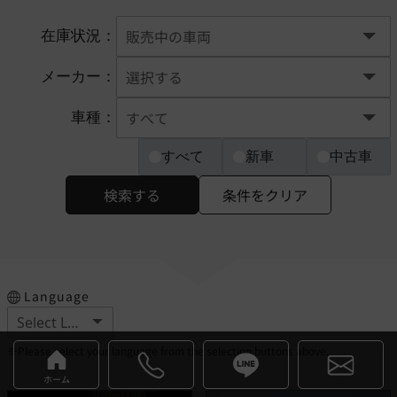
在庫状況：
メーカー：
車種：
すべて
新車
中古車
検索する
条件をクリア
Language
※Please select your language from the selection buttons above.
ホーム