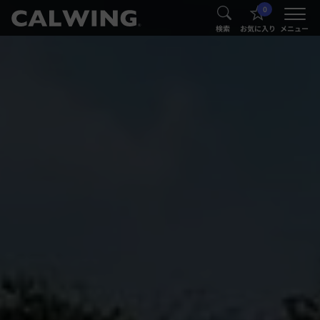
0
®
®
検索
お気に入り
メニュー