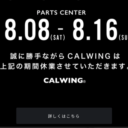
Shop Info
TEL
：
04-2991-7770
FAX
：04-2991-7760
OPEN
：火曜日 - 日曜日：10：00 - 18：00
CLOSE
：月曜日
ADDRESS
：埼玉県所沢市松郷342-6
Google Map
詳しくはこちら