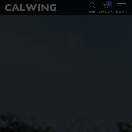
0
®
®
検索
お気に入り
メニュー