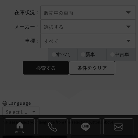
在庫状況：
メーカー：
車種：
すべて
新車
中古車
検索する
条件をクリア
Language
※Please select your language from the selection buttons above.
ホーム