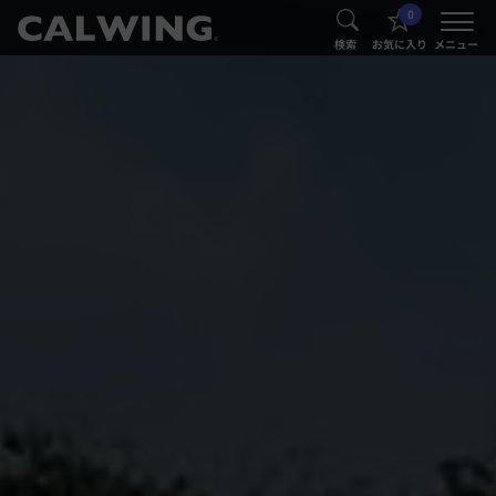
0
®
®
検索
お気に入り
メニュー