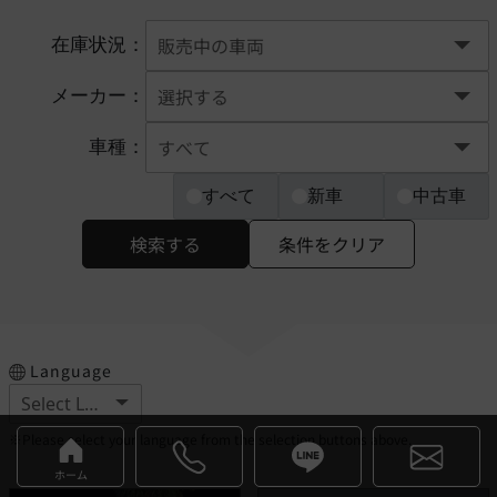
在庫状況：
メーカー：
車種：
すべて
新車
中古車
検索する
条件をクリア
Language
※Please select your language from the selection buttons above.
ホーム