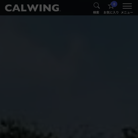
0
®
®
検索
お気に入り
メニュー