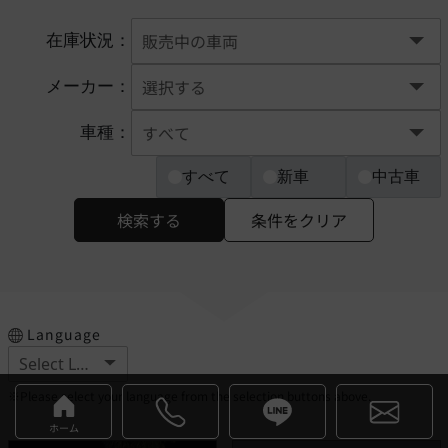
在庫状況：
メーカー：
車種：
すべて
新車
中古車
検索する
条件をクリア
Language
※Please select your language from the selection buttons above.
ホーム