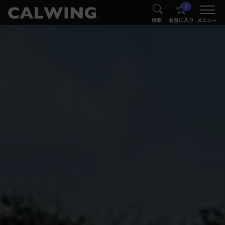
0
®
®
検索
お気に入り
メニュー