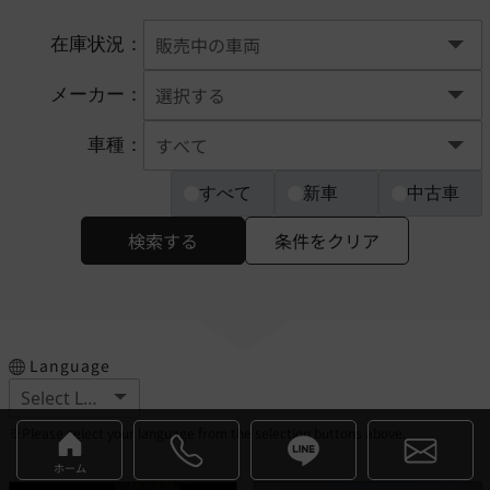
在庫状況：
メーカー：
車種：
すべて
新車
中古車
検索する
条件をクリア
Language
※Please select your language from the selection buttons above.
ホーム