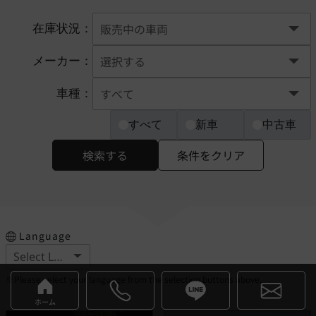
在庫状況：
メーカー：
車種：
すべて
新車
中古車
検索する
条件をクリア
Language
※Please select your language from the selection buttons above.
ホーム