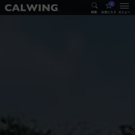
0
®
®
検索
お気に入り
メニュー