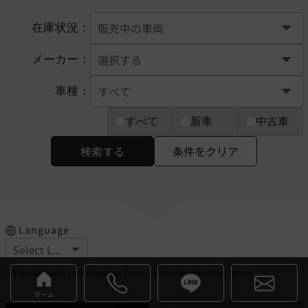
在庫状況：
メーカー：
車種：
すべて
新車
中古車
検索する
条件をクリア
Language
※Please select your language from the selection buttons above.
ホーム