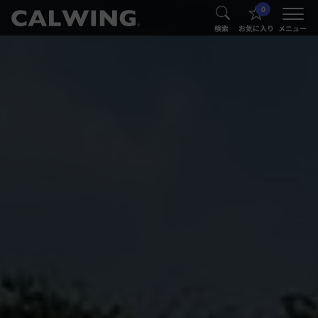
0
®
®
検索
お気に入り
メニュー