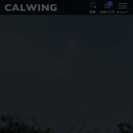
0
®
®
検索
お気に入り
メニュー