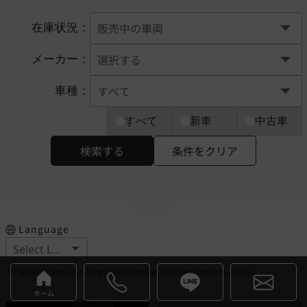
在庫状況：
メーカー：
車種：
すべて
新車
中古車
検索する
条件をクリア
Language
※Please select your language from the selection buttons above.
ホーム