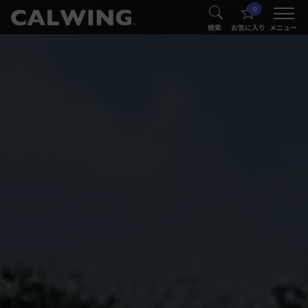
0
®
®
検索
お気に入り
メニュー