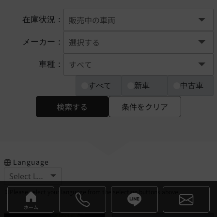
在庫状況：
メーカー：
車種：
すべて
新車
中古車
検索する
条件をクリア
Language
※Please select your language from the selection buttons above.
ホーム