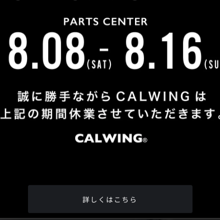
Shop Info
TEL
：
04-2991-7770
FAX
：04-2991-7760
OPEN
：火曜日 - 日曜日：10：00 - 18：00
CLOSE
：月曜日
ADDRESS
：埼玉県所沢市松郷342-6
Google Map
詳しくはこちら