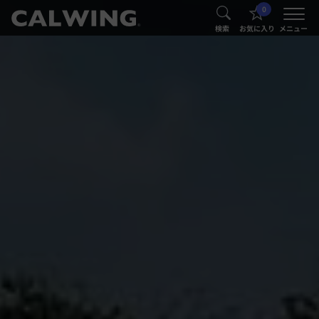
0
®
®
検索
お気に入り
メニュー