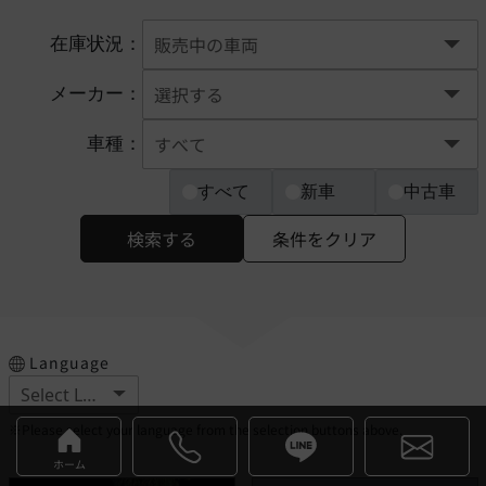
在庫状況：
メーカー：
車種：
すべて
新車
中古車
検索する
条件をクリア
Language
※Please select your language from the selection buttons above.
ホーム