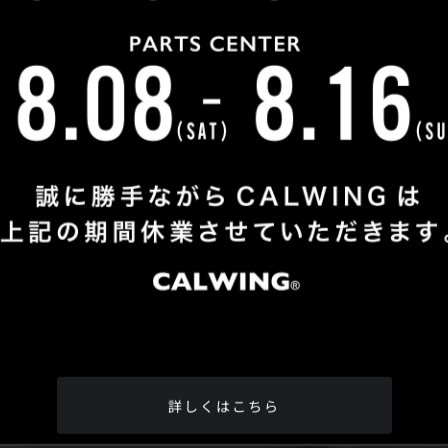
Shop Info
TEL
：
04-2991-7770
FAX
：04-2991-7760
OPEN
：火曜日 - 日曜日：10：00 - 18：00
CLOSE
：月曜日
ADDRESS
：埼玉県所沢市松郷342-6
Google Map
詳しくはこちら