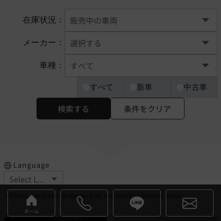
在庫状況：
メーカー：
車種：
すべて
新車
中古車
検索する
条件をクリア
Language
※Please select your language from the selection buttons above.
ホーム