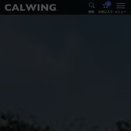
0
®
®
検索
お気に入り
メニュー