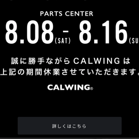
Shop Info
TEL
：
04-2991-7770
FAX
：04-2991-7760
OPEN
：火曜日 - 日曜日：10：00 - 18：00
CLOSE
：月曜日
ADDRESS
：埼玉県所沢市松郷342-6
Google Map
詳しくはこちら