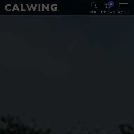
0
®
®
検索
お気に入り
メニュー