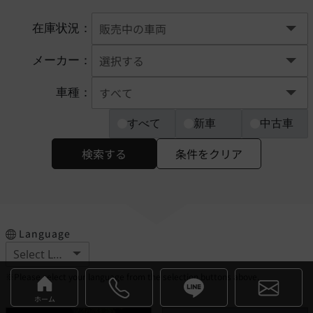
在庫状況：
メーカー：
車種：
すべて
新車
中古車
検索する
条件をクリア
Language
※Please select your language from the selection buttons above.
ホーム