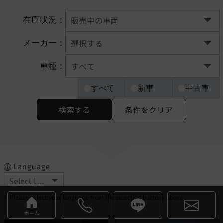
在庫状況：
メーカー：
車種：
すべて
新車
中古車
検索する
条件をクリア
Language
※Please select your language from the selection buttons above.
ホーム