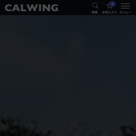
0
®
®
検索
お気に入り
メニュー