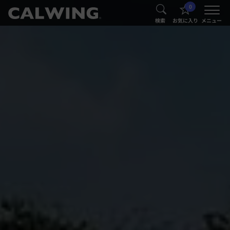
0
®
®
検索
お気に入り
メニュー