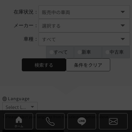
在庫状況：
メーカー：
車種：
すべて
新車
中古車
検索する
条件をクリア
Language
※Please select your language from the selection buttons above.
ホーム