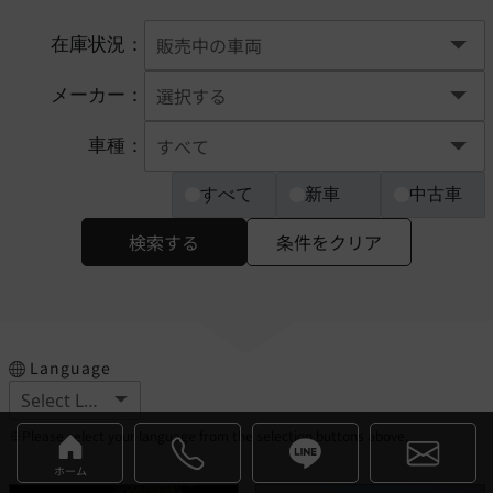
在庫状況：
メーカー：
車種：
すべて
新車
中古車
検索する
条件をクリア
Language
※Please select your language from the selection buttons above.
ホーム