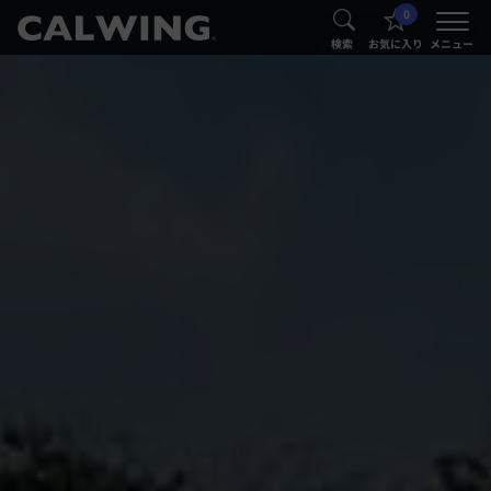
0
®
®
検索
お気に入り
メニュー