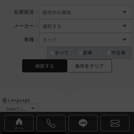
在庫状況：
メーカー：
車種：
すべて
新車
中古車
検索する
条件をクリア
Language
※Please select your language from the selection buttons above.
ホーム