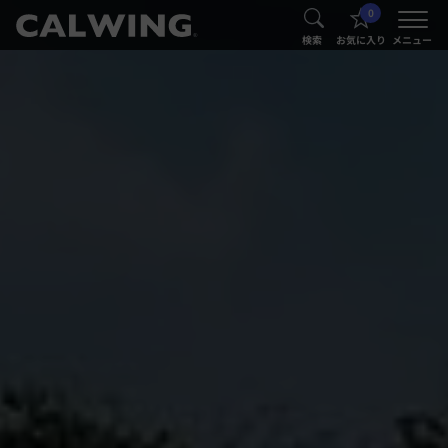
0
®
®
検索
お気に入り
メニュー