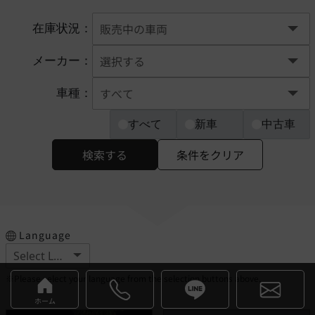
在庫状況：
メーカー：
車種：
すべて
新車
中古車
検索する
条件をクリア
Language
※Please select your language from the selection buttons above.
ホーム