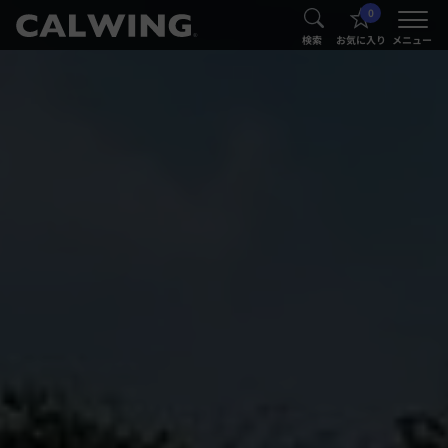
0
®
®
検索
お気に入り
メニュー