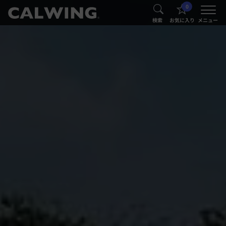
0
®
®
検索
お気に入り
メニュー