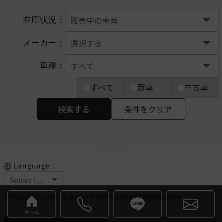
在庫状況：
メーカー：
車種：
すべて
新車
中古車
検索する
条件をクリア
Language
※Please select your language from the selection buttons above.
ホーム