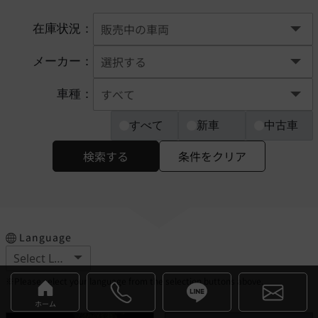
在庫状況：
メーカー：
車種：
すべて
新車
中古車
検索する
条件をクリア
Language
※Please select your language from the selection buttons above.
ホーム