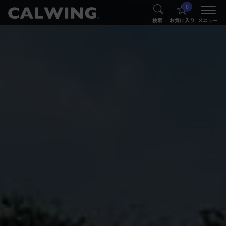
0
®
®
検索
お気に入り
メニュー