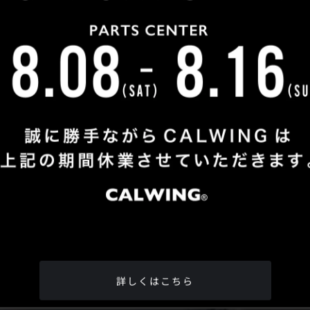
Shop Info
TEL
：
04-2991-7770
FAX
：04-2991-7760
OPEN
：火曜日 - 日曜日：10：00 - 18：00
CLOSE
：月曜日
ADDRESS
：埼玉県所沢市松郷342-6
Google Map
詳しくはこちら