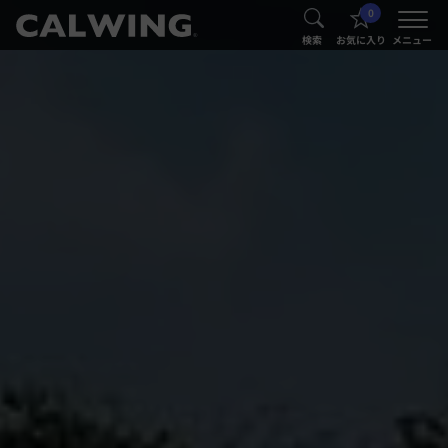
0
®
®
検索
お気に入り
メニュー