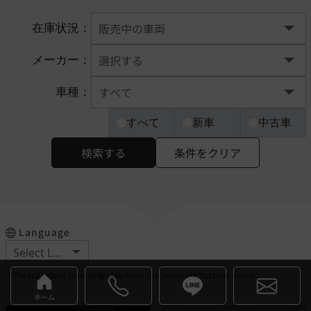
在庫状況：
メーカー：
車種：
すべて
新車
中古車
検索する
条件をクリア
Language
※Please select your language from the selection buttons above.
ホーム