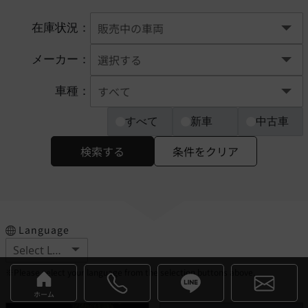
在庫状況：
メーカー：
車種：
すべて
新車
中古車
検索する
条件をクリア
Language
※Please select your language from the selection buttons above.
ホーム