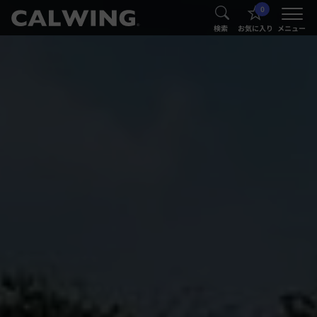
0
®
®
検索
お気に入り
メニュー