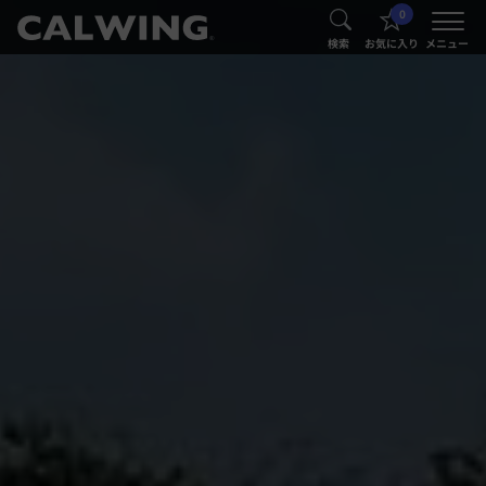
0
®
®
検索
お気に入り
メニュー