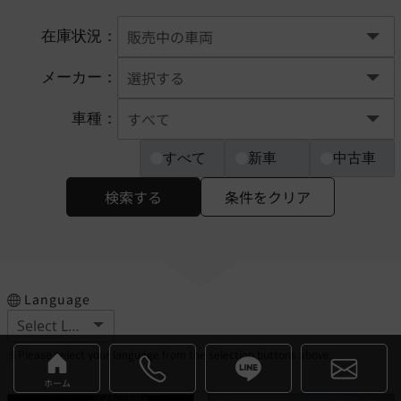
在庫状況：
メーカー：
車種：
すべて
新車
中古車
検索する
条件をクリア
Language
※Please select your language from the selection buttons above.
ホーム