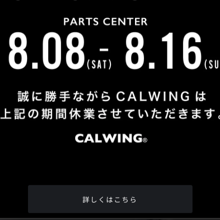
Shop Info
TEL
：
04-2991-7770
FAX
：04-2991-7760
OPEN
：火曜日 - 日曜日：10：00 - 18：00
CLOSE
：月曜日
ADDRESS
：埼玉県所沢市松郷342-6
Google Map
詳しくはこちら