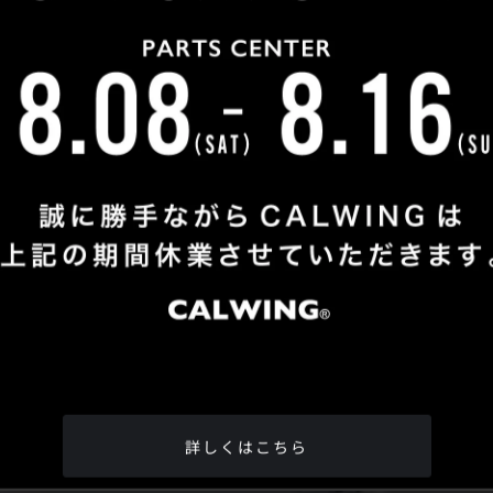
Shop Info
TEL
：
04-2991-7770
FAX
：04-2991-7760
OPEN
：火曜日 - 日曜日：10：00 - 18：00
CLOSE
：月曜日
ADDRESS
：埼玉県所沢市松郷342-6
Google Map
詳しくはこちら