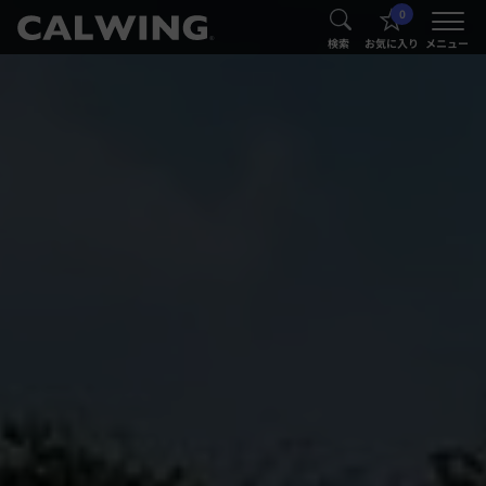
0
®
®
検索
お気に入り
メニュー