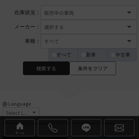
在庫状況：
メーカー：
車種：
すべて
新車
中古車
検索する
条件をクリア
Language
※Please select your language from the selection buttons above.
ホーム