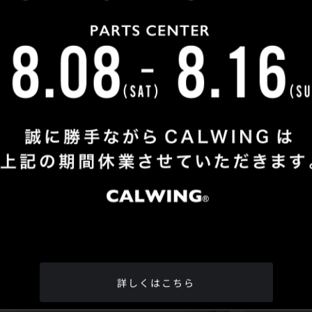
Shop Info
TEL
：
04-2991-7770
FAX
：04-2991-7760
OPEN
：火曜日 - 日曜日：10：00 - 18：00
CLOSE
：月曜日
ADDRESS
：埼玉県所沢市松郷342-6
Google Map
詳しくはこちら