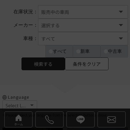
在庫状況：
メーカー：
車種：
すべて
新車
中古車
検索する
条件をクリア
Language
※Please select your language from the selection buttons above.
ホーム