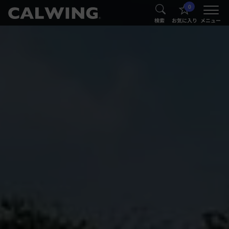
0
®
®
検索
お気に入り
メニュー