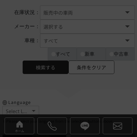
在庫状況：
メーカー：
車種：
すべて
新車
中古車
検索する
条件をクリア
Language
※Please select your language from the selection buttons above.
ホーム