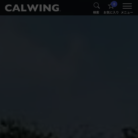
0
®
®
検索
お気に入り
メニュー