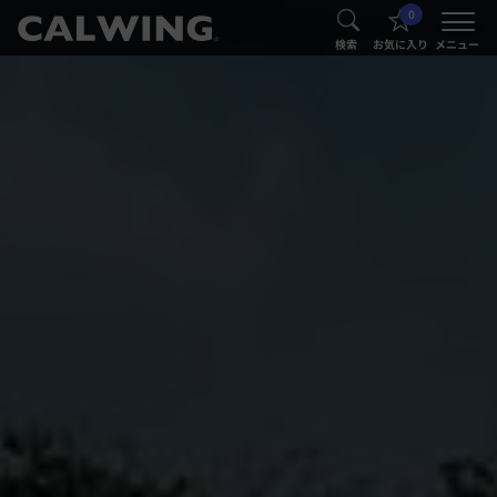
0
®
®
検索
お気に入り
メニュー