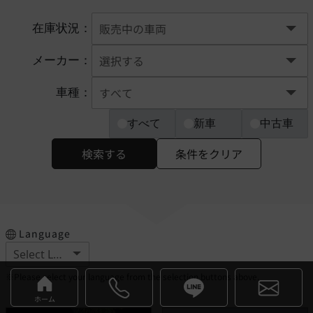
在庫状況：
メーカー：
車種：
すべて
新車
中古車
検索する
条件をクリア
Language
※Please select your language from the selection buttons above.
ホーム